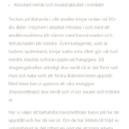
Konstant mimik och muskelaktivitet i området
Tecken på åldrande i vårt ansikte börjar redan vid 30+
års ålder. Volymen i ansiktet minskas i och med att
ansiktsmusklerna blir sämre samt benvävnaden och
fettvävnaden blir mindre. Även kollagenet, som är
hudens spännband, börjar sakta avta vilket gör vår hud
mindre elastisk och kan upplevas hängigare. Då
dragningskraften ständigt drar neråt så är det först runt
mun och haka som de första ålderstecknen uppstår.
Med tiden kan vi uppleva att våra mungipor
(marionettlinjer) drar neråt och vi ser surare och tröttare
ut.
Hur vi väljer att behandla marionettlinjer beror på hur de
uppstått och hur de ser ut. Om de har bildats till följd av
volymförlust är det oftast en god idé att börja arbeta