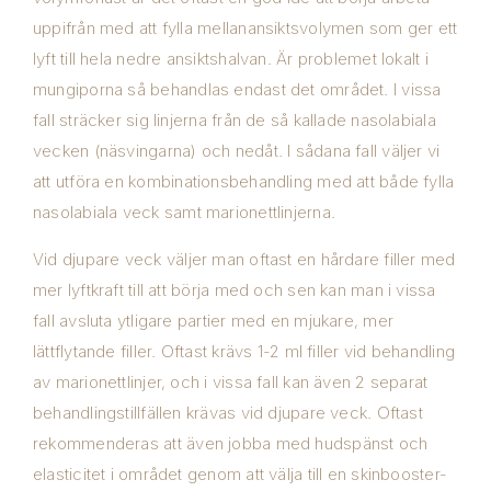
uppifrån med att fylla mellanansiktsvolymen som ger ett
lyft till hela nedre ansiktshalvan. Är problemet lokalt i
mungiporna så behandlas endast det området. I vissa
fall sträcker sig linjerna från de så kallade nasolabiala
vecken (näsvingarna) och nedåt. I sådana fall väljer vi
att utföra en kombinationsbehandling med att både fylla
nasolabiala veck samt marionettlinjerna.
Vid djupare veck väljer man oftast en hårdare filler med
mer lyftkraft till att börja med och sen kan man i vissa
fall avsluta ytligare partier med en mjukare, mer
lättflytande filler. Oftast krävs 1-2 ml filler vid behandling
av marionettlinjer, och i vissa fall kan även 2 separat
behandlingstillfällen krävas vid djupare veck. Oftast
rekommenderas att även jobba med hudspänst och
elasticitet i området genom att välja till en skinbooster-