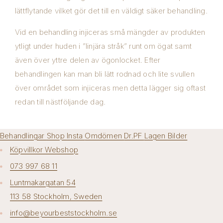
lättflytande vilket gör det till en väldigt säker behandling.
Vid en behandling injiceras små mängder av produkten
ytligt under huden i ”linjära stråk” runt om ögat samt
även över yttre delen av ögonlocket. Efter
behandlingen kan man bli lätt rodnad och lite svullen
över området som injiceras men detta lägger sig oftast
redan till nästföljande dag.
Behandlingar
Shop
Insta
Omdömen
Dr.PF
Lagen
Bilder
Köpvillkor Webshop
073 997 68 11
Luntmakargatan 54
113 58 Stockholm, Sweden
info@beyourbeststockholm.se