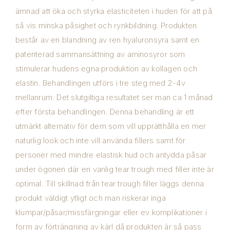
ämnad att öka och styrka elasticiteten i huden för att på
så vis minska påsighet och rynkbildning. Produkten
består av en blandning av ren hyaluronsyra samt en
patenterad sammansättning av aminosyror som
stimulerar hudens egna produktion av kollagen och
elastin. Behandlingen utförs i tre steg med 2-4v
mellanrum. Det slutgiltiga resultatet ser man ca 1 månad
efter första behandlingen. Denna behandling är ett
utmärkt alternativ för dem som vill upprätthålla en mer
naturlig look och inte vill använda fillers samt för
personer med mindre elastisk hud och antydda påsar
under ögonen där en vanlig tear trough med filler inte är
optimal. Till skillnad från tear trough filler läggs denna
produkt väldigt ytligt och man riskerar inga
klumpar/påsar/missfärgningar eller ev komplikationer i
form av förträngning av kärl då produkten är så pass