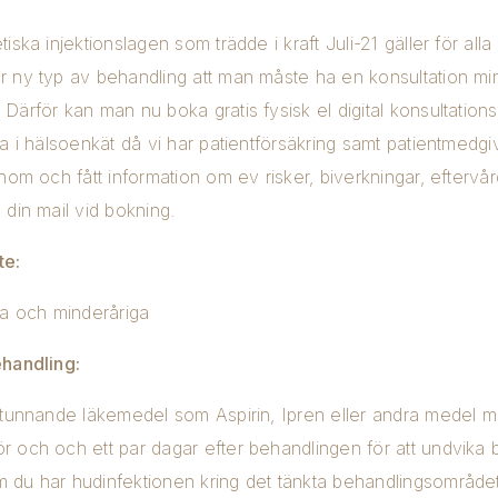
iska injektionslagen som trädde i kraft Juli-21 gäller för all
̈r ny typ av behandling att man måste ha en konsultation mi
Därför kan man nu boka gratis fysisk el digital konsultations
la i hälsoenkät då vi har patientförsäkring samt patientmedg
genom och fått information om ev risker, biverkningar, efterva
̊ din mail vid bokning.
te:
a och minderåriga
behandling:
örtunnande läkemedel som Aspirin, Ipren eller andra medel m
̈r och och ett par dagar efter behandlingen för att undvika bl
m du har hudinfektionen kring det tänkta behandlingsområde