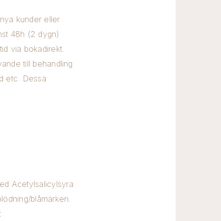
a nya kunder eller
nst 48h (2 dygn)
tid via bokadirekt.
ivande till behandling
̊rd etc. Dessa
ed Acetylsalicylsyra
ödning/blåmärken.
t