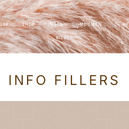
GAR
SHOP
INSTA
OMDÖMEN
DR.PF
BILDER
INFO FILLERS