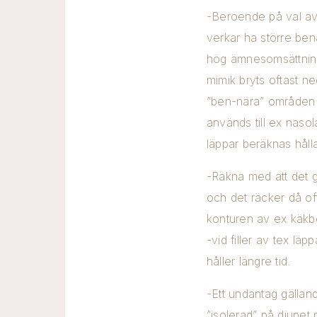
-Beroende på val av 
verkar ha större ben
hög ämnesomsättning
mimik bryts oftast ne
”ben-nära” områden 
används till ex nasol
läppar beräknas håll
-Räkna med att det ga
och det räcker då of
konturen av ex käkb
-vid filler av tex lä
håller längre tid.
-Ett undantag gälland
”isolerad” på djupet