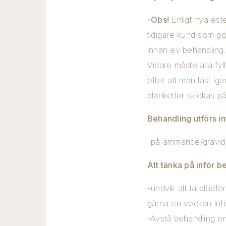
-Obs!
Enligt nya estet
tidigare kund som go
innan ev behandling. 
Vidare måste alla fyl
efter att man läst i
blanketter skickas pa
Behandling utförs in
-på ammande/gravid
Att tänka på inför 
-undvik att ta blodf
gärna en veckan info
-Avstå behandling o