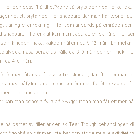
filler och dess ”hårdhet”/konc så bryts den ned i olika takt
ägenhet att bryta ned filler snabbare där man har teorier att
, träning eller rökning. Filler som används på områden där
d snabbare. -Förenklat kan man säga att en sk hård filler som
som kindben, haka, käkben håller i ca 9-12 mån .En mellanha
abialveck, näsa beräknas hålla ca 6-9 mån och en mjuk fille
a i ca 4-6 mån.
̊r åt mest filler vid första behandlingen, därefter har man e
tast med påfyllning ngn gång per år mest för återskapa def
enen eller kindbenen.
ppar kan man behöva fylla på 2-3ggr innan man får ett mer hå
e hållbarhet av filler är den sk Tear Trough behandlingen dä
 mot ögonhålan där man inte har ngn större muskelaktivitet