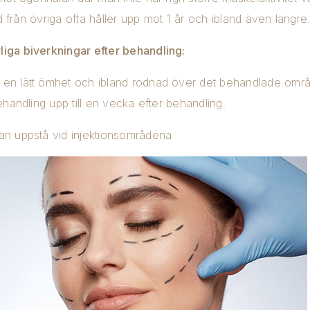
d från övriga ofta håller upp mot 1 år och ibland även längre
liga biverkningar efter behandling:
en lätt ömhet och ibland rodnad över det behandlade områ
ehandling upp till en vecka efter behandling.
an uppstå vid injektionsområdena