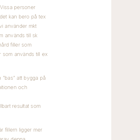
. Vissa personer
 det kan bero på tex
 vi använder mkt
 används till sk
̊rd filler som
r som används till ex
n ”bas” att bygga på
initionen och
llbart resultat som
r fillern ligger mer
 varav denna