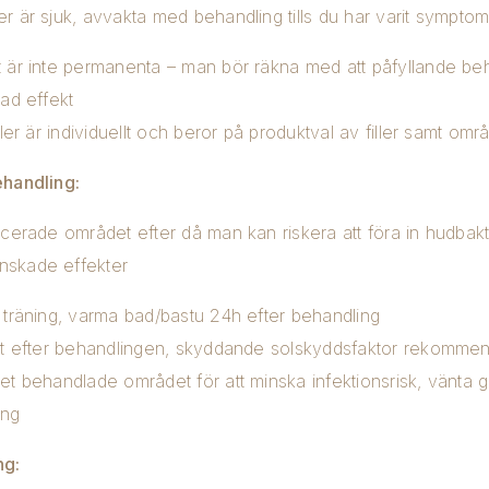
r är sjuk, avvakta med behandling tills du har varit symptom
 är inte permanenta – man bör räkna med att påfyllande b
skad effekt
åller är individuellt och beror på produktval av filler samt o
behandling:
cerade området efter då man kan riskera att föra in hudbakter
önskade effekter
 träning, varma bad/bastu 24h efter behandling
rekt efter behandlingen, skyddande solskyddsfaktor rekomme
et behandlade området för att minska infektionsrisk, vänta ga
ing
ng: