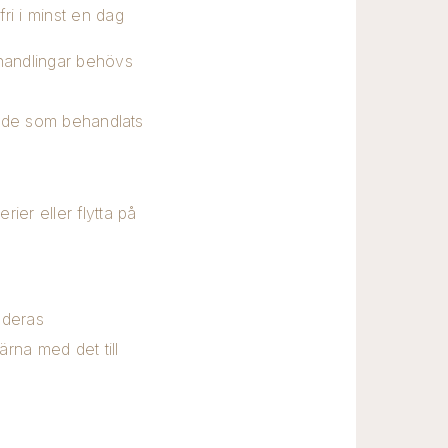
fri i minst en dag
ehandlingar behövs
mråde som behandlats
ier eller flytta på
nderas
̈rna med det till