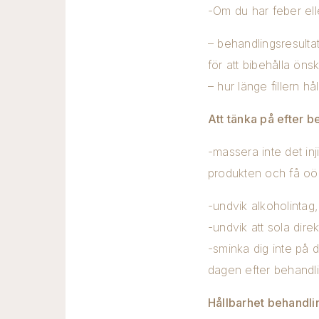
-Om du har feber elle
– behandlingsresultat
för att bibehålla ön
– hur länge fillern h
Att tänka på efter 
-massera inte det inji
produkten och få o
-undvik alkoholintag,
-undvik att sola di
-sminka dig inte på d
dagen efter behandl
Hållbarhet behandli